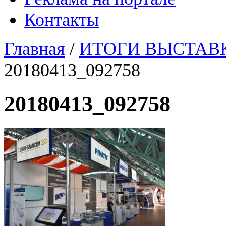
Контакты
Главная
/
ИТОГИ ВЫСТАВ
20180413_092758
20180413_092758